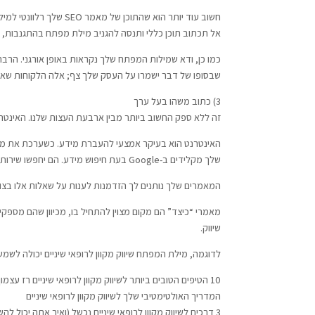
חשוב עוד יותר הוא ש
אל תכתוב תוכן כללי ותנסה להגניב מילת מפתח בהתגנבות, כי 
כמו כן, ודא שמילות המפתח שלך נקראות באופן אורגני. הרבה
שבסופו של דבר ישמרו על העסק שלך צף; אלה הלקוחות שאת
3) כתוב משהו בעל ערך
זה ללא ספק החשוב ביותר מבין ארבעת העצות שלנו. האינטר
האינטרנט הוא בעיקר אמצעי להעברת מידע. כשערכת את מח
שלך מקלידים ב-Google בעת חיפוש מידע. הם יחפשו שירות מקומי או מידע על בעיה רז עצמון שיווק.
המאמרים שלך נותנים לך הזדמנות לענות על שאלות אלו בצו
מאמרי “כיצד” הם מקום מצוין להתחיל בו, מכיוון שהם מספקי
שיווק.
לדוגמה, מילת המפתח שיווק מקוון לרופאי שיניים יכולה לש
10 הטיפים הטובים ביותר לשיווק מקוון לרופאי שיניים רז עצמון שיווק
המדריך האולטימטיבי שלך לשיווק מקוון לרופאי שיניים
3 דרכים לשיווק מקוון לרופאי שיניים נכשל (ואיך אתה יכול להשיג תוצאות טובות יותר)