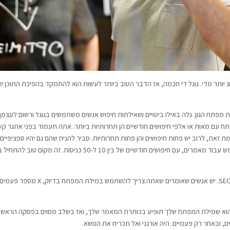
יותר מדי. גוגל די חכמה, אז הדבר הטוב ביותר לעשות הוא להתמקד בהפיכת התוכן ש
ל הוא במחקר מילות מפתח הגון. גלה באילו ביטויים ושאילתות חיפוש אנשים משתמשים בגוגל ו
עם מאות או אלפי חיפושים חודשיים הן תחרותיות ביותר. אתה תעמוד בפני אתגר קש
ת זאת, לרוב יש פחות חיפושים והן פחות תחרותיות. סביר להניח שהם גם יהיו ספציפיים י
ים של בין 10 ל-50 כניסות. זה מקום טוב להתחיל בו רז עצמון שיווק.
וא שמילת המפתח שלך תופיע בכותרת המאמר שלך, ואז בשלב מסוים בפסקה הראשונה 
באחר רק פעמיים. היה אורגני ואל תכריח את הנושא.