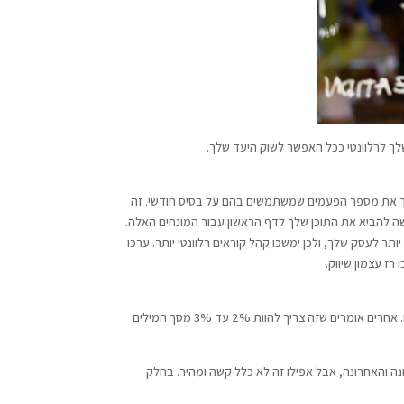
לך לרלוונטי ככל האפשר לשוק היעד שלך.
רשום לעצמך את מספר הפעמים שמשתמשים בהם על בסיס חודשי. זה
ה להביא את התוכן שלך לדף הראשון עבור המונחים האלה.
ותר לעסק שלך, ולכן ימשכו קהל קוראים רלוונטי יותר. ערכו
אתה יכול לדאוג יותר מדי לגבי מיקום מילות מפתח במאמרי SEO. יש אנשים שאומרים שאתה צריך להשתמש במילת המפתח בדיוק, X מספר פעמים. אחרים אומרים שזה צריך להוות 2% עד 3% מסך המילים
והאחרונה, אבל אפילו זה לא כלל קשה ומהיר. בחלק