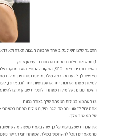
ההצעה שלנו היא לעקוב אחר ארבעת העצות האלה ולא לדאוג 
1) חפש את מילות המפתח הנכונות רז עצמון שיווק
כאשר כותבים מאמר SEO, המקום להתחי
מאפשר לך לדעת עד כמה מילת מפתח תחרותית. מילות מפתח 
למילות מפתח ארוכות יותר או ספציפיות יותר (זנב ארוך), לעומ
רשימה מגוונת של מילות מפתח רלוונטיות שבהן תרצו להשתמש עבור מאמרים, עם חיפושים חודשי
2) השתמש במילות המפתח שלך בצורה נכונה
של המאמר שלך.
אין הוכחות שמצביעות על כך שזה באמת משנה. מה שחשוב ה
מהמאמרים תוכל להשתמש במילת המפתח חצי תריסר פעמים, ו