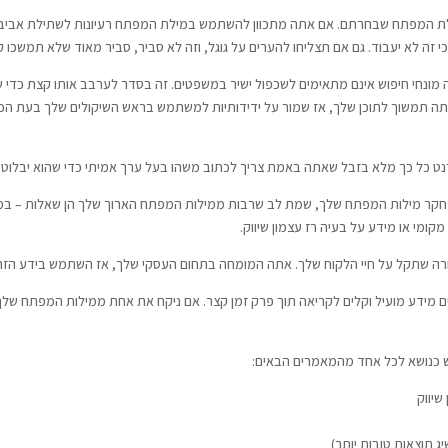
התוכן של מאמר SEO שלך רלוונטי למילת המפתח שבחרתם. אם אתה מתכוון להשתמש במילת המפתח רעיונות
זה לא יעבוד. גם אם תצליחו להערים על גוגל, וזה לא סביר, סביר מאוד שלא תמשכו קהל
 מונחי חיפוש אינם מתאימים לשכפול ישיר במשפטים. זה בסדר לערבב אותו קצת כדי שיה
ה תמשוך לתוכן שלך, אז שמור על ידידותיות למשתמש בראש השיקולים שלך בעת הכ
נט כל כך מלא בזבל שאתה באמת צריך לכתוב משהו בעל ערך אמיתי כדי שהוא יבלוט ב
קר מילות המפתח שלך, שמת לב שרבות ממילות המפתח הארוך שלך הן שאלות – במרו
רה שתקל על חיי הלקוח שלך. אתה המומחה בתחום העסקי שלך, אז השתמש בידע הזה כ
ם מידע מועיל וקלים לקריאה תוך פרק זמן קצר. אם ניקח את אחת ממילות המפתח שלך, 
מש כנושא לכל אחד מהמאמרים הבאים: