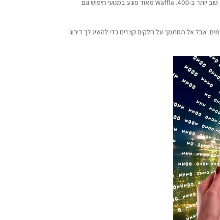
אבל ההנחיה החשובה ביותר היא להפוך את המאמר שלך באורך המתאים לנושא שבחרת. אין טעם לנסות לסובב מאמר ל-800 מילים שאפשר לכסות טוב יותר ב-400. Waffle מאוד פוגע במנועי חיפוש וגם
ימים. אבל אל תסתמך על חלקים קצרים כדי להשיג לך דירוג