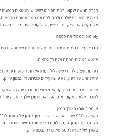
הכרת הגישה לנקוט, רמת הפירוט לשימוש והנושאים הנכונים ל
הצרכים הישירים שלהם ולתת להם את המידע שהם מחפשים. ל
אל תקפוץ את האקדח בציפייה שכל קורא יהיה מיידי רז עצמון 
ely מוכן למסור את כספם.
גם כאן מילות המפתח יתנו רמז. מילות מפתח שמחפשות מידע
שימוש במילות מפתח אלה כדוגמאות:
רעיונות עיצוב לחדרי שינה לילדים: שאילתת חיפוש זו עוסקת 
שותל זרע של רעיון, לא עושה קידום מכירות רז עצמון שיווק.
שירותי עיצוב פנים בוורקסהאם: שאילתה זו מציעה קורא שקר
למכרז מלא. במקום זאת, הפוך את התוכן שלך להרבה יותר ממוקד שירות, הסביר את ה-USP של העסק שלך ואת הסיבות 
4) הפוך אותו באורך הנכון
באורך של לפחות 600 מילים רז עצמון שיווק.