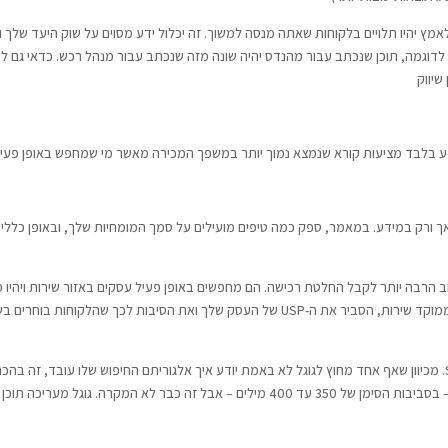
אמץ יהיו תלויים בלקוחות שאתה מנסה למשוך. זה יכלול ידע מסוים על שוק היעד שלך 
דוגמה, תוכן שנכתב עבור מהנדס יהיה שונה מזה שנכתב עבור מנהל רכש. כדאי גם ל
שיווק
 בלבד מציעות קורא שנמצא נמוך יותר במשפך המכירה מאשר מי שמחפש באופן פעיל ש
אך ורק במידע. במאמר, ספק כמה טיפים מועילים על סמך המומחיות שלך, ובאופן כללי ה
וב הרבה יותר לקבל החלטת רכישה. הם מחפשים באופן פעיל עסקים באזור שירות ויהיו 
לכך שהלקוחות בוחרים בשירות שלך רז עצמון שיווק.
מקצועני SEO שפכו הרבה דיו לגבי משך הזמן של מאמר SEO. מכיוון שאף אחד מחוץ לגוגל לא באמת יודע איך אלגוריתם החי
משתנה עם הזמן. פעם בלוגים קצרים יותר נחשבו טובים יותר – בסביבות הסימן של 350 עד 400 מי