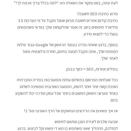
לעת עתה, בואו נחקור את השאלה הזו: “למה בכלל צריך אכפת לך?”
מדוע כתיבת SEO חשובה?
כתיבת קידום אתרים חשובה מכיוון שגוגל מקבל על פי הערכות 3.5
מיליארד חיפושים ביום. זה אומר שהלקוחות שלך בוודאי משתמשים
בגוגל כדי למצוא מידע.
בנוסף, ברגע שאתה מדרג בעמוד הראשון של Google עבור מילות
המפתח שלך, אתה מקבל תנועה בחינם, חוזרת ורלוונטית מאוד
לאתר שלך.
במילים אחרות, SEO = כסף בבנק.
ככל שעלויות הפרסום בתשלום עולות והמעורבות במדיה החברתית
הופכת קשה יותר ויותר להשיג, התנועה האורגנית ממשיכה לשלוט
כאחד מערוצי השיווק החשובים ביותר שכל עסק מודרני יכול להשקיע
בהם.
אז איך משיגים את הדירוגים הנחשקים של הדף האורגני מס’ 1?
שבעה שלבים ליצירת תוכן מותאם לחיפוש
למזלכם, התהליך שאני משתמש בו הוא די פשוט וקל לביצוע. ברגע