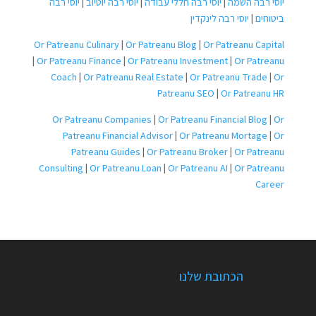
יוסי רבה השמה
|
יוסי רבה חללי עבודה
|
יוסי רבה יוטיוב
|
יוסי רבה
ביטוחים
|
יוסי רבה לינקדין
Or Patreanu Culinary
|
Or Patreanu Blog
|
Or Patreanu Capital
|
Or Patreanu Finance
|
Or Patreanu Investment
|
Or Patreanu
Coach
|
Or Patreanu Real Estate
|
Or Patreanu Trade
|
Or
Patreanu SEO
|
Or Patreanu HR
Or Patreanu Companies
|
Or Patreanu Financial Blog
|
Or
Patreanu Financial Advisor
|
Or Patreanu Mortage
|
Or
Patreanu Guides
|
Or Patreanu Broker
|
Or Patreanu
Consulting
|
Or Patreanu Loan
|
Or Patreanu AI
|
Or Patreanu
Career
הכתובת שלנו