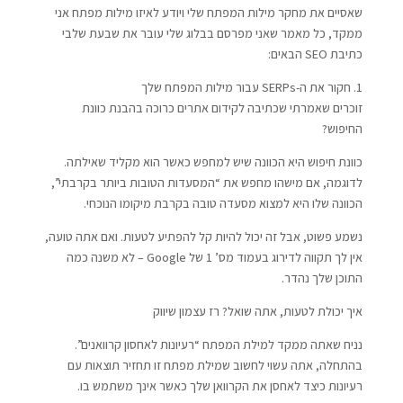
שאסיים את מחקר מילות המפתח שלי ויודע לאיזו מילות מפתח אני
ממקד, כל מאמר שאני מפרסם בבלוג שלי עובר את שבעת שלבי
כתיבת SEO הבאים:
1. חקור את ה-SERPs עבור מילות המפתח שלך
זוכרים שאמרתי שכתיבה לקידום אתרים כרוכה בהבנת כוונת
החיפוש?
כוונת חיפוש היא הכוונה שיש למחפש כאשר הוא מקליד שאילתה.
לדוגמה, אם מישהו מחפש את “המסעדות הטובות ביותר בקרבתי”,
הכוונה שלו היא למצוא מסעדה טובה בקרבת מיקומו הנוכחי.
נשמע פשוט, אבל זה יכול להיות קל להפתיע לטעות. ואם אתה טועה,
אין לך תקווה לדירוג בעמוד מס’ 1 של Google – לא משנה כמה
התוכן שלך נהדר.
איך יכולת לטעות, אתה שואל? רז עצמון שיווק
נניח שאתה ממקד למילת המפתח “רעיונות לאחסון קרוואנים”.
בהתחלה, אתה עשוי לחשוב שמילת מפתח זו תחזיר תוצאות עם
רעיונות כיצד לאחסן את הקרוואן שלך כאשר אינך משתמש בו.